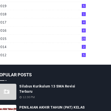
2019
5
2018
1
2017
4
2016
6
2015
25
2014
2
2012
5
OPULAR POSTS
Silabus Kurikulum 13 SMA Revisi
Terbaru
12:30 PM
PENILAIAN AKHIR TAHUN (PAT) KELAS