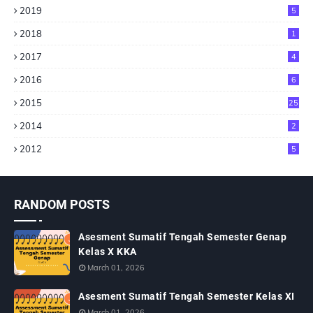
2019
5
2018
1
2017
4
2016
6
2015
25
2014
2
2012
5
RANDOM POSTS
Asesment Sumatif Tengah Semester Genap
Kelas X KKA
March 01, 2026
Asesment Sumatif Tengah Semester Kelas XI
March 01, 2026