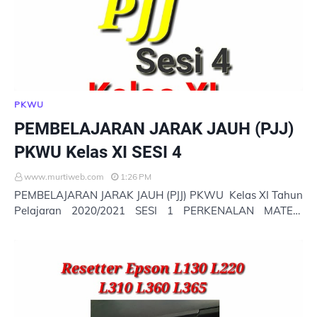
PKWU
PEMBELAJARAN JARAK JAUH (PJJ)
PKWU Kelas XI SESI 4
www.murtiweb.com
1:26 PM
PEMBELAJARAN JARAK JAUH (PJJ) PKWU Kelas XI Tahun
Pelajaran 2020/2021 SESI 1 PERKENALAN MATERI
PKWU KELAS XI : 1 SESI 2 MATERI PKWU KELAS XI : 2
Ses…