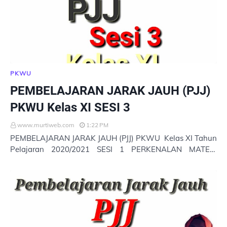
PKWU
PEMBELAJARAN JARAK JAUH (PJJ)
PKWU Kelas XI SESI 3
www.murtiweb.com
1:22 PM
PEMBELAJARAN JARAK JAUH (PJJ) PKWU Kelas XI Tahun
Pelajaran 2020/2021 SESI 1 PERKENALAN MATERI
PKWU KELAS XI : 1 SESI 2 MATERI PKWU KELAS XI : 2
Ses…