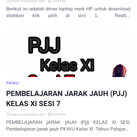
www.murtiweb.com
3:04 PM
Berikut ini adalah driver laptop merk HP, untuk download,
silahkan klik pilih di sini: 1. Realtek
RTL8723BERTL8188EE 802.11bgn Wireless LAN Drivers…
PKWU
PEMBELAJARAN JARAK JAUH (PJJ)
KELAS XI SESI 7
www.murtiweb.com
9:04 PM
PEMBELAJARAN JARAK JAUH (PJJ) KELAS XI SESI
Pembelajaran Jarak Jauh PKWU Kelas XI Tahun Pelajaran
2020/2021 MATERI PKWU Untuk Membuka