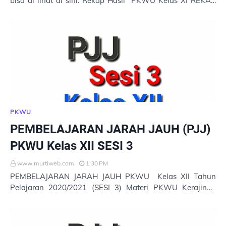
bisa di lihat di sini. Rekap Hasil PKWU Kelas XI REKAP
HASIL PKWU KELAS XI (17 AGUSTUS 202…
PKWU
PEMBELAJARAN JARAH JAUH (PJJ)
PKWU Kelas XII SESI 3
www.murtiweb.com
1:30 PM
PEMBELAJARAN JARAH JAUH PKWU Kelas XII Tahun
Pelajaran 2020/2021 (SESI 3) Materi PKWU Kerajinan
Part 1 Materi PKWU Kerajinan Part 2 Untuk membuka
pe…