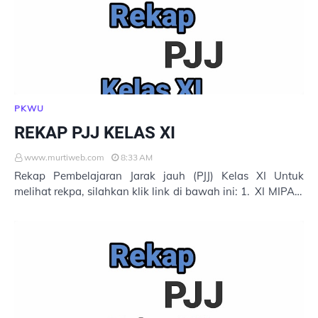
PKWU
REKAP PJJ KELAS XI
www.murtiweb.com
8:33 AM
Rekap Pembelajaran Jarak jauh (PJJ) Kelas XI Untuk
melihat rekpa, silahkan klik link di bawah ini: 1. XI MIPA 1
2. XI MIPA 2 3. XI MIPA 3 4. XI …