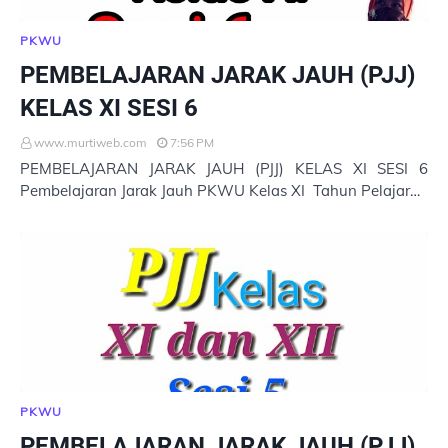
PKWU
PEMBELAJARAN JARAK JAUH (PJJ)
KELAS XI SESI 6
www.murtiweb.com
7:56 PM
PEMBELAJARAN JARAK JAUH (PJJ) KELAS XI SESI 6
Pembelajaran Jarak Jauh PKWU Kelas XI Tahun Pelajaran
2020/2021 MATERI PKWU Untuk Membuka Pembelajara…
PKWU
PEMBELAJARAN JARAK JAUH (PJJ)