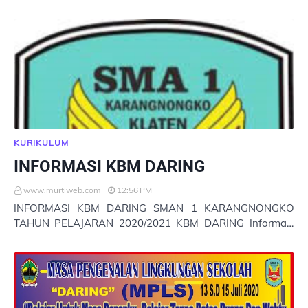
PKWU KELAS XI : 1 Untuk membuka pembelajaran online
P…
KURIKULUM
INFORMASI KBM DARING
www.murtiweb.com
12:56 PM
INFORMASI KBM DARING SMAN 1 KARANGNONGKO
TAHUN PELAJARAN 2020/2021 KBM DARING Informasi
KBM Daring SMAN 1 Karangnongko Tahun pelajaran
2020/…