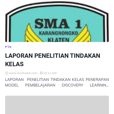
dari …
PTK
LAPORAN PENELITIAN TINDAKAN
KELAS
www.murtiweb.com
10:11 AM
LAPORAN PENELITIAN TINDAKAN KELAS PENERAPAN
MODEL PEMBELAJARAN DISCOVERY LEARNING
SEBAGAI UPAYA UNTUK MENINGKATKAN TINGKAT
KETUNTASAN BELAJAR DAN KE…