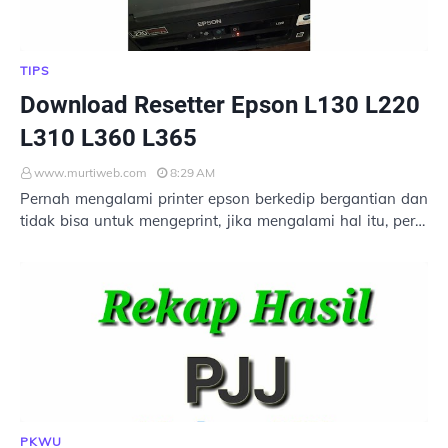
TIPS
Download Resetter Epson L130 L220
L310 L360 L365
www.murtiweb.com
8:29 AM
Pernah mengalami printer epson berkedip bergantian dan
tidak bisa untuk mengeprint, jika mengalami hal itu, perlu
di lakukan reset printer. Untuk me…
PKWU