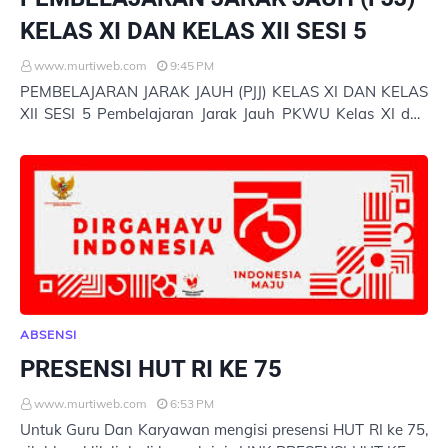
KELAS XI DAN KELAS XII SESI 5
www.murtiweb.com
9:45 PM
PEMBELAJARAN JARAK JAUH (PJJ) KELAS XI DAN KELAS
XII SESI 5 Pembelajaran Jarak Jauh PKWU Kelas XI dan
Kelas XII Tahun Pelajaran 2020/2021 Contoh Ker…
ABSENSI
PRESENSI HUT RI KE 75
www.murtiweb.com
6:53 PM
Untuk Guru Dan Karyawan mengisi presensi HUT RI ke 75,