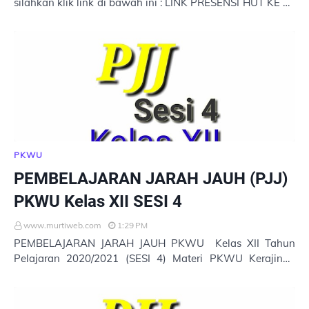
silahkan klik link di bawah ini : LINK PRESENSI HUT KE 75
HASIL REKAP PRESENSI PENGIBARAN BEN…
PKWU
PEMBELAJARAN JARAH JAUH (PJJ)
PKWU Kelas XII SESI 4
www.murtiweb.com
1:29 PM
PEMBELAJARAN JARAH JAUH PKWU Kelas XII Tahun
Pelajaran 2020/2021 (SESI 4) Materi PKWU Kerajinan
Part 1 Materi PKWU Kerajinan Part 2 Materi PKWU Pe…