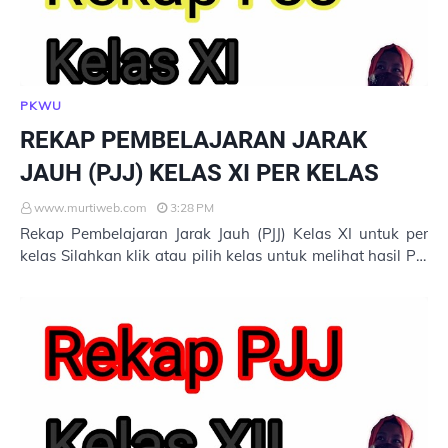
PKWU
REKAP PEMBELAJARAN JARAK
JAUH (PJJ) KELAS XI PER KELAS
www.murtiweb.com
3:28 PM
Rekap Pembelajaran Jarak Jauh (PJJ) Kelas XI untuk per
kelas Silahkan klik atau pilih kelas untuk melihat hasil PJJ.
1. XI MIPA 1 2. XI MIPA 2 3. …