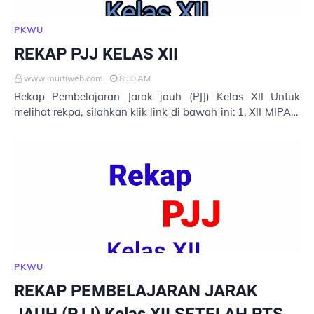
PKWU
REKAP PJJ KELAS XII
www.murtiweb.com
8:30 AM
Rekap Pembelajaran Jarak jauh (PJJ) Kelas XII Untuk
melihat rekpa, silahkan klik link di bawah ini: 1. XII MIPA 1
2. XII MIPA 2 3. XII MIPA 3 4. XII…
PKWU
REKAP PEMBELAJARAN JARAK