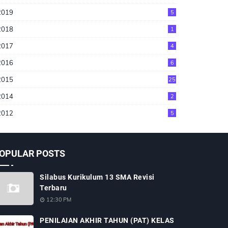
2019
5
2018
1
2017
4
2016
6
2015
25
2014
2
2012
5
OPULAR POSTS
Silabus Kurikulum 13 SMA Revisi
Terbaru
12:30 PM
PENILAIAN AKHIR TAHUN (PAT) KELAS