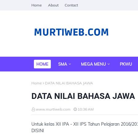
Home
About
Contact
HOME
SMA
MEGA MENU
PKWU
Home
DATA NILAI BAHASA JAWA
DATA NILAI BAHASA JAWA
www.murtiweb.com
10:36 AM
Untuk kelas XII IPA - XII IPS Tahun Pelajaran 2016/20
DISINI