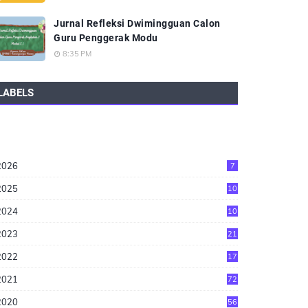
Jurnal Refleksi Dwimingguan Calon
Guru Penggerak Modu
8:35 PM
LABELS
2026
7
2025
10
2024
10
2023
21
2022
17
2021
72
2020
56