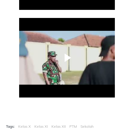
Tags:
Kelas X
Kelas XI
Kelas XII
PTM
Sekolah