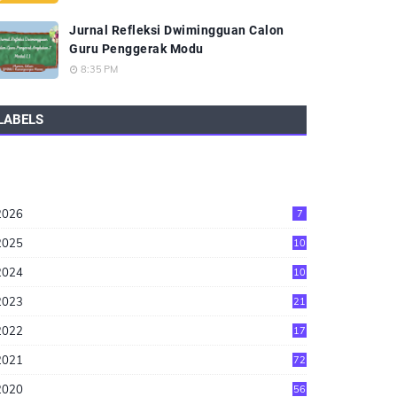
Jurnal Refleksi Dwimingguan Calon
Guru Penggerak Modu
8:35 PM
LABELS
2026
7
2025
10
2024
10
2023
21
2022
17
2021
72
2020
56