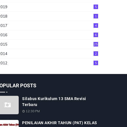
2019
5
2018
1
2017
4
2016
6
2015
25
2014
2
2012
5
OPULAR POSTS
Silabus Kurikulum 13 SMA Revisi
Terbaru
12:30 PM
PENILAIAN AKHIR TAHUN (PAT) KELAS